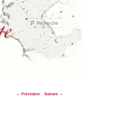
Recherche
Navigation
←
Précédent
Suivant
→
des
articles