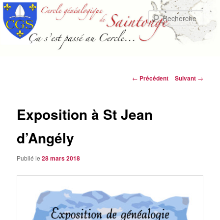
Aller
au
Rech
contenu
principal
Navigation
←
Précédent
Suivant
→
des
articles
Exposition à St Jean
d’Angély
Publié le
28 mars 2018